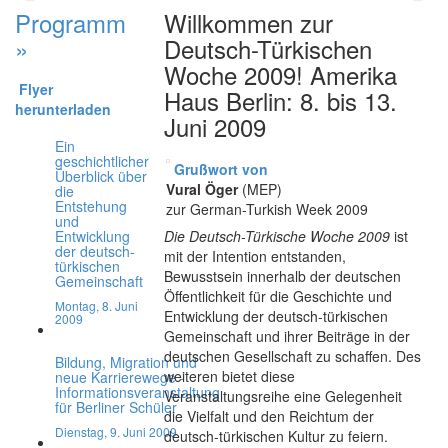
Programm
Willkommen zur
»
Deutsch-Türkischen
Woche 2009! Amerika
Flyer
Haus Berlin: 8. bis 13.
herunterladen
Juni 2009
Ein
geschichtlicher
Grußwort von
Überblick über
Vural Öger
(MEP)
die
Entstehung
zur German-Turkish Week 2009
und
Entwicklung
Die Deutsch-Türkische Woche 2009
ist
der deutsch-
mit der Intention entstanden,
türkischen
Bewusstsein innerhalb der deutschen
Gemeinschaft
Öffentlichkeit für die Geschichte und
Montag, 8. Juni
Entwicklung der deutsch-türkischen
2009
Gemeinschaft und ihrer Beiträge in der
deutschen Gesellschaft zu schaffen. Des
Bildung, Migration und
weiteren bietet diese
neue Karrierewege -
Informationsveranstaltung
Veranstaltungsreihe eine Gelegenheit
für Berliner Schüler
die Vielfalt und den Reichtum der
Dienstag, 9. Juni 2009
deutsch-türkischen Kultur zu feiern.